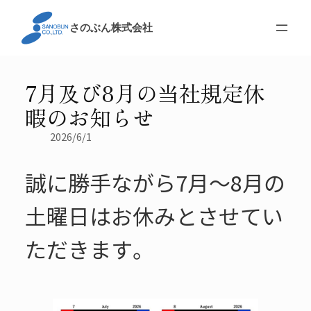
内
容
さのぶん株式会社
を
ス
キ
7月及び8月の当社規定休
ッ
暇のお知らせ
プ
2026/6/1
誠に勝手ながら7月～8月の
土曜日はお休みとさせてい
ただきます。